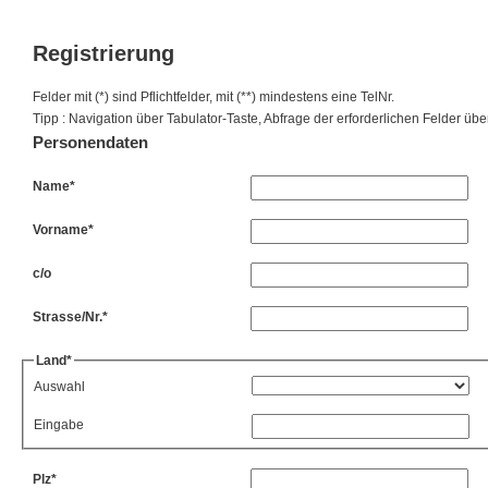
Registrierung
Felder mit (*) sind Pflichtfelder, mit (**) mindestens eine TelNr.
Tipp : Navigation über Tabulator-Taste, Abfrage der erforderlichen Felder ü
Personendaten
Name*
Vorname*
c/o
Strasse/Nr.*
Land*
Auswahl
Eingabe
Plz*