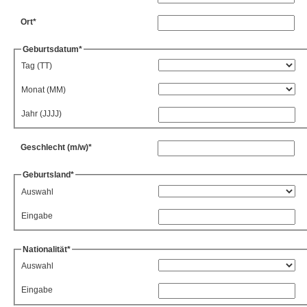
Ort*
Geburtsdatum*
Tag (TT)
Monat (MM)
Jahr (JJJJ)
Geschlecht (m/w)*
Geburtsland*
Auswahl
Eingabe
Nationalität*
Auswahl
Eingabe